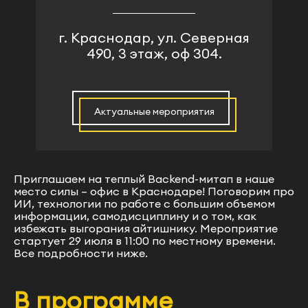
г. Краснодар, ул. Северная
490, 3 этаж, оф 304.
Подтверждаю свое согласие на получение email-
рассылки рекламно-информационного характера от
АО «СимбирСофт»
Актуальные мероприятия
Нажимая на кнопку "Отправить", я даю
Согласие на
обработку персональных данных
. Подробнее об
обработке в
Политике защиты и обработки
персональных данных АО «СимбирСофт»
Приглашаем
на теплый Backend-митап в наше
место силы – офис в Краснодаре! Поговорим про
Отправить
ИИ, технологии по работе с большим объемом
информации, самодисциплину и о том, как
избежать выгорания айтишнику. Мероприятие
стартует 29 июля в 11:00 по местному времени.
Все подробности ниже.
В программе