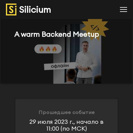
Silicium
Напиши нам
A warm Backend Meetup
Имя
Email
Номер телефона
Город
Прошедшее событие
29 июля 2023 г., начало в
Задай свой вопрос
11:00 (по МСК)