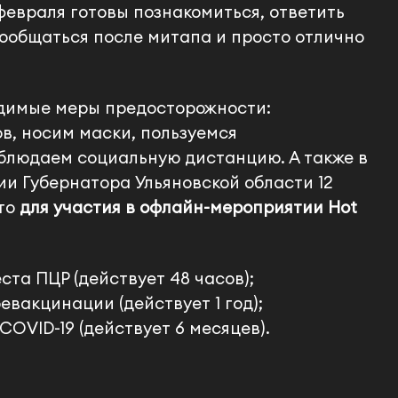
февраля готовы познакомиться, ответить
пообщаться после митапа и просто отлично
иши нам
одимые меры предосторожности:
в, носим маски, пользуемся
блюдаем социальную дистанцию. А также в
ии Губернатора Ульяновской области 12
что
для участия в офлайн-мероприятии Hot
 телефона
ста ПЦР (действует 48 часов);
вакцинации (действует 1 год);
OVID-19 (действует 6 месяцев).
 свой вопрос