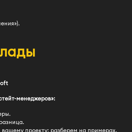
adsf
asdf
пения»).
тверждаю свое согласие на получение email-рассылки
клады
ламно-информационного характера от АО «СимбирСо
имая на кнопку "Отправить", я даю
Согласие на обраб
сональных данных
. Подробнее об обработке в
Полити
иты и обработки персональных данных АО «СимбирС
Soft
Отправить
 стейт-менеджеров»:
еры.
 разница.
 вашему проекту: разберем на примерах.